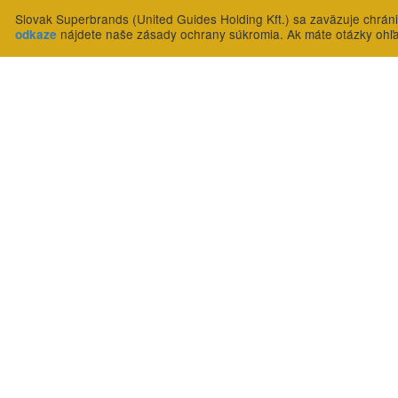
Slovak Superbrands (United Guides Holding Kft.) sa zaväzuje chrán
nájdete naše zásady ochrany súkromia. Ak máte otázky ohľ
odkaze