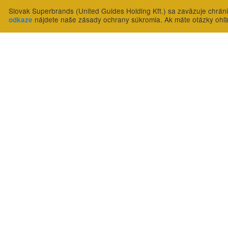
Slovak Superbrands (United Guides Holding Kft.) sa zaväzuje chrán
nájdete naše zásady ochrany súkromia. Ak máte otázky ohľ
odkaze