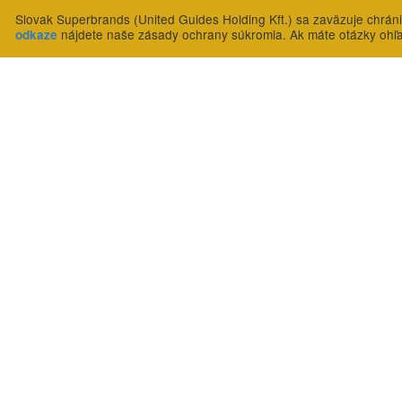
Slovak Superbrands (United Guides Holding Kft.) sa zaväzuje chrán
nájdete naše zásady ochrany súkromia. Ak máte otázky ohľ
odkaze